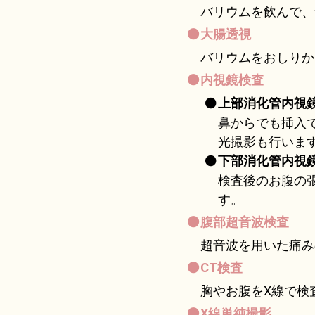
バリウムを飲んで、
大腸透視
バリウムをおしりか
内視鏡検査
上部消化管内視
鼻からでも挿入
光撮影も行いま
下部消化管内視
検査後のお腹の
す。
腹部超音波検査
超音波を用いた痛み
CT検査
胸やお腹をX線で検
X線単純撮影